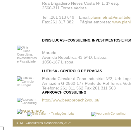
Rua Brigadeiro Neves Costa Nº 1, 1º esq.
2560-311 Torres Vedras
Telf.:261 313 649 Email:
planimetria@mail.tele
Fax:261 317 382 Página empresa:
www.plani
DINIS LUCAS - CONSULTING, INVESTIMENTOS E FI
Morada:
Avenida República 43,5º-D, Lisboa
1050-187 Lisboa
LUTHISA - CONTROLO DE PRAGAS
Estrada Circular à Zona Industrial Nº2, Urb.Lag
Armazém G-2560-177 Ponte do Rol Torres Ved
Telefone: 261 311 562 Fax:261 311 563
APPROACH CONSULTING
http://www.beapproach2you.pt/
RTM - Consultores e Associados, ACE