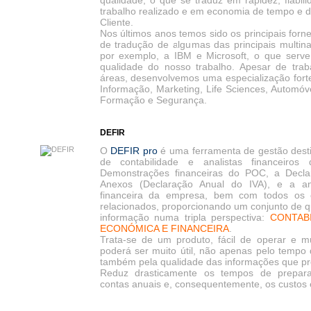
qualidade, o que se traduz em rapidez, fiabil
trabalho realizado e em economia de tempo e d
Cliente.
Nos últimos anos temos sido os principais forn
de tradução de algumas das principais multin
por exemplo, a IBM e Microsoft, o que serve
qualidade do nosso trabalho. Apesar de tra
áreas, desenvolvemos uma especialização fort
Informação, Marketing, Life Sciences, Automóv
Formação e Segurança.
DEFIR
O
DEFIR pro
é uma ferramenta de gestão desti
de contabilidade e analistas financeiro
Demonstrações financeiras do POC, a Decl
Anexos (Declaração Anual do IVA), e a a
financeira da empresa, bem com todos os 
relacionados, proporcionando um conjunto de q
informação numa tripla perspectiva:
CONTABI
ECONÓMICA E FINANCEIRA
.
Trata-se de um produto, fácil de operar e mu
poderá ser muito útil, não apenas pelo tempo
também pela qualidade das informações que pr
Reduz drasticamente os tempos de prepar
contas anuais e, consequentemente, os custos 